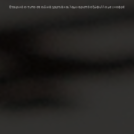
Εταιρικό εντυπο σε ειδικά χαρτιά και λαμιναριστό εξώφυλλο με γκοφρέ