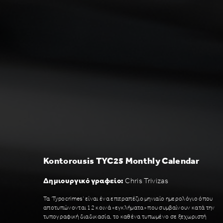
Kontorousis TYC25 Monthly Calendar
Δημιουργικό γραφείο:
Chris Trivizas
Τα ‘Typocrimes’ είναι ένα επιτραπέζιο μηνιαίο ημερολόγιο όπου
αποτυπώνονται 12 κοινά «εγκλήματα» που συμβαίνουν κατά την
τυπογραφική διαδικασία, το καθένα τυπωμένο σε ξεχωριστή