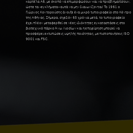
καρτέλα Α6, με σκοπό να επιμορφώσουν και να προβληματίσουν,
ώστε τα «εγκλήματα» αυτά να μην διαιωνίζονται! To 1961 o
Γιώργος Κοντορούσης άνοιξε ένα μικρό τυπογραφείο στο Kέντρο
της Αθήνας. Σήμερα, σχεδόν 65 χρόνια μετά, το τυπογραφείο
έχει πλέον μεταφερθεί σε νέες ιδιόκτητες εγκαταστάσεις στο
βιοτεχνικό πάρκο Άνω Λιοσίων και η επιχείρηση μπορεί να
προσφέρει εκτυπώσεις υψηλής ποιότητας, με πιστοποιήσεις ISO
9001 και FSC.