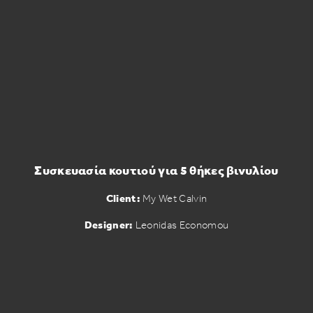
Συσκευασία κουτιού για 5 θήκες βινυλίου
Client:
My Wet Calvin
Designer:
Leonidas Economou