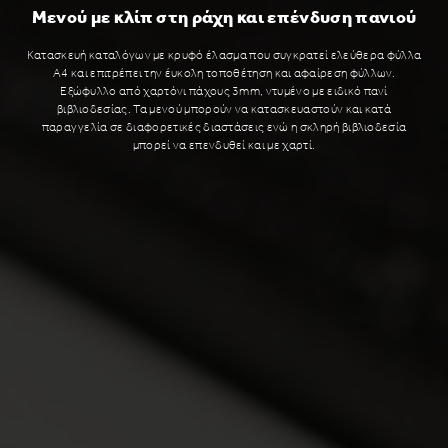
Μενού με κλίπ στη ράχη και επένδυση πανιού
Κατασκευή καταλόγων με κρυφό έλασμα που συγκρατεί ελεύθερα φύλλα
Α4 και επιτρέπει την έυκολη τοποθέτηση και αφαίρεση φύλλων.
Εξώφυλλο από χαρτόνι πάχους 3mm, ντυμένο με ειδικό πανί
βιβλιοδεσίας. Τα μενού μπορούν να κατασκευαστούν και κατά
παραγγελία σε διαφορετικές διαστάσεις ενώ η σκληρή βιβλιοδεσία
μπορεί να επενδυθεί και με χαρτί.